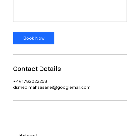
Book Now
Contact Details
+491782022258
dr.med.mahsasanei@googlemail.com
Meist gesucht