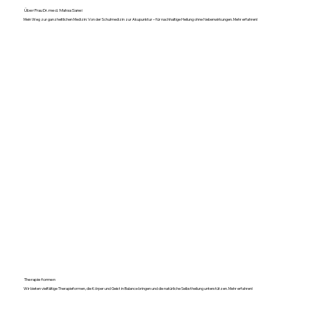
Über Frau Dr.med. Mahsa Sanei
Mein Weg zur ganzheitlichen Medizin: Von der Schulmedizin zur Akupunktur – für nachhaltige Heilung ohne Nebenwirkungen. Mehr erfahren!
Therapieformen
Wir bieten vielfältige Therapieformen, die Körper und Geist in Balance bringen und die natürliche Selbstheilung unterstützen. Mehr erfahren!