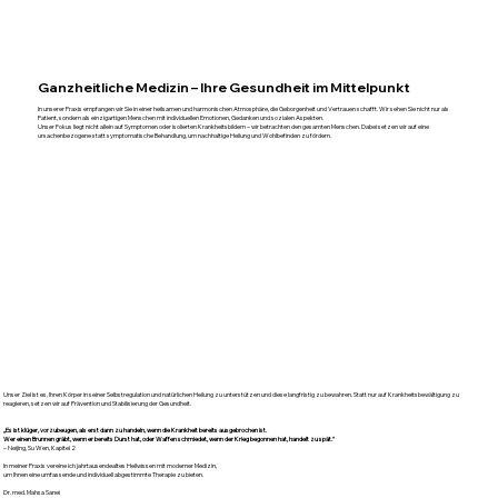
Ganzheitliche Medizin – Ihre Gesundheit im Mittelpunkt
In unserer Praxis empfangen wir Sie in einer heilsamen und harmonischen Atmosphäre, die Geborgenheit und Vertrauen schafft. Wir sehen Sie nicht nur als
Patient, sondern als einzigartigen Menschen mit individuellen Emotionen, Gedanken und sozialen Aspekten.
Unser Fokus liegt nicht allein auf Symptomen oder isolierten Krankheitsbildern – wir betrachten den gesamten Menschen. Dabei setzen wir auf eine
ursachenbezogene statt symptomatische Behandlung, um nachhaltige Heilung und Wohlbefinden zu fördern.
Unser Ansatz: Salutogenese – die Wissenschaft
der Gesunderhaltung
Unser Ziel ist es, Ihren Körper in seiner Selbstregulation und natürlichen Heilung zu unterstützen und diese langfristig zu bewahren. Statt nur auf Krankheitsbewältigung zu
reagieren, setzen wir auf Prävention und Stabilisierung der Gesundheit.
„Es ist klüger, vorzubeugen, als erst dann zu handeln, wenn die Krankheit bereits ausgebrochen ist.
Wer einen Brunnen gräbt, wenn er bereits Durst hat, oder Waffen schmiedet, wenn der Krieg begonnen hat, handelt zu spät.“
– Neijing, Su Wen, Kapitel 2
In meiner Praxis vereine ich jahrtausendealtes Heilwissen mit moderner Medizin,
um Ihnen eine umfassende und individuell abgestimmte Therapie zu bieten.
Dr. med. Mahsa Sanei