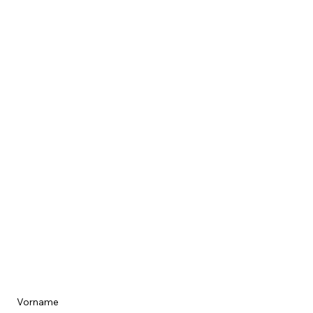
Termin Vereinbaren
Vorname