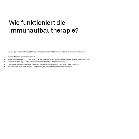
Wie funktioniert die
Immunaufbautherapie?
Unsere ganzheitliche Immunstärkung kombiniert bewährte Naturheilverfahren mit modernster Medizin.
Dabei setzen wir unter anderem auf:
Vitalstoff-Infusionen – Hochdosierte Vitamine, Mineralstoffe & Antioxidantien für eine direkte Zellversorgung
Darmflorasanierung – Aufbau einer gesunden Darmflora zur Immunstärkung
Homöopathische & pflanzliche Therapie – Natürliche Mittel zur nachhaltigen Immunmodulation
Akupunktur & Frequenztherapie – Regulierung des Energieflusses und Immunbalance