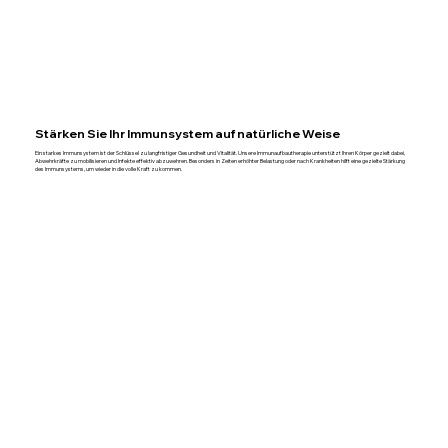
Stärken Sie Ihr Immunsystem auf natürliche Weise
Ein starkes Immunsystem ist der Schlüssel zu langfristiger Gesundheit und Vitalität. Unsere Immunaufbautherapie unterstützt Ihren Körper gezielt dabei,
Abwehrkräfte zu mobilisieren und Infekte effektiv abzuwehren. Besonders in Zeiten erhöhter Belastung oder nach Krankheiten hilft eine gezielte Stärkung
des Immunsystems, um wieder in die volle Kraft zu kommen.