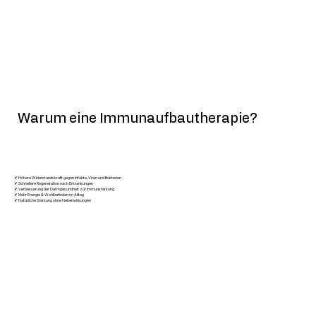
Warum eine Immunaufbautherapie?
✔ Höhere Widerstandskraft gegen Infekte, Viren und Bakterien
✔ Schnellere Regeneration nach Erkrankungen
✔ Verbesserung der Darmgesundheit zur Immunstärkung
✔ Mehr Energie & Wohlbefinden im Alltag
✔ Natürliche Stärkung ohne Nebenwirkungen