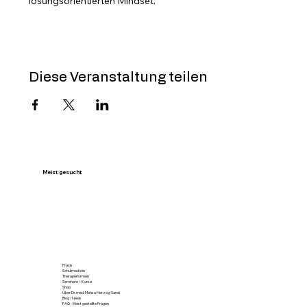
lösungsorientierten Mindset.
Diese Veranstaltung teilen
Meist gesucht
Praxis
Schulmedizin
Therapieformen
Seminare / Kurse
Shop
Über Dr.med. Mahsa Herzog-Sanei
Blog /News
FAQ - Meist gestellte Fragen